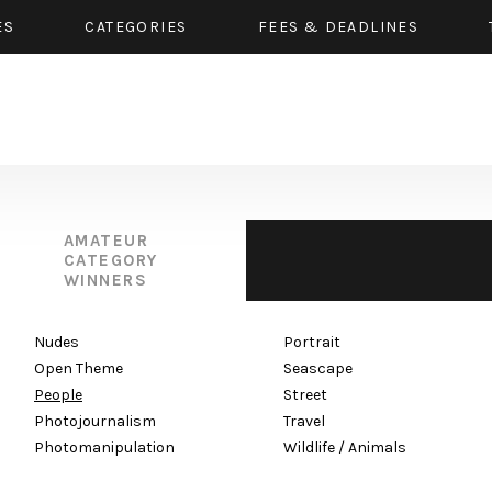
ES
CATEGORIES
FEES & DEADLINES
AMATEUR
CATEGORY
WINNERS
Nudes
Portrait
Open Theme
Seascape
People
Street
Photojournalism
Travel
Photomanipulation
Wildlife / Animals